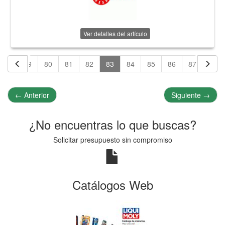
Ver detalles del artículo
78
79
80
81
82
83
84
85
86
87
88
←
Anterior
Siguiente
→
¿No encuentras lo que buscas?
Solicitar presupuesto sin compromiso
Catálogos Web