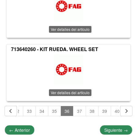
Ver detalles del artículo
713640260 - KIT RUEDA. WHEEL SET
Ver detalles del artículo
31
32
33
34
35
36
37
38
39
40
41
←
Anterior
Siguiente
→