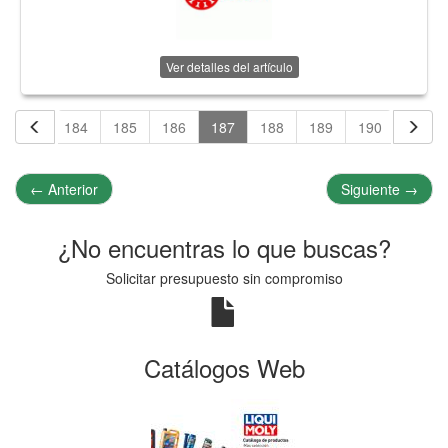
Ver detalles del artículo
183
184
185
186
187
188
189
190
191
←
Anterior
Siguiente
→
¿No encuentras lo que buscas?
Solicitar presupuesto sin compromiso
Catálogos Web