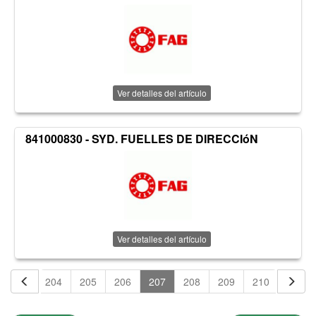
Ver detalles del artículo
841000830 - SYD. FUELLES DE DIRECCIóN
Ver detalles del artículo
203
204
205
206
207
208
209
210
211