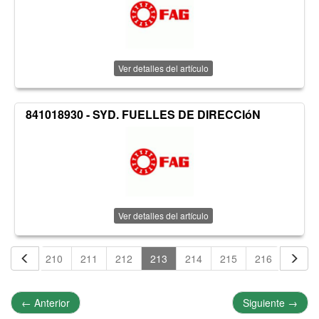
Ver detalles del artículo
841018930 - SYD. FUELLES DE DIRECCIóN
Ver detalles del artículo
209
210
211
212
213
214
215
216
217
←
Anterior
Siguiente
→