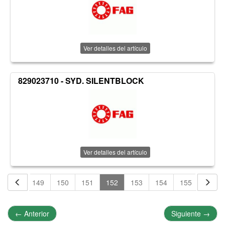
Ver detalles del artículo
829023710 - SYD. SILENTBLOCK
Ver detalles del artículo
148
149
150
151
152
153
154
155
156
←
Anterior
Siguiente
→