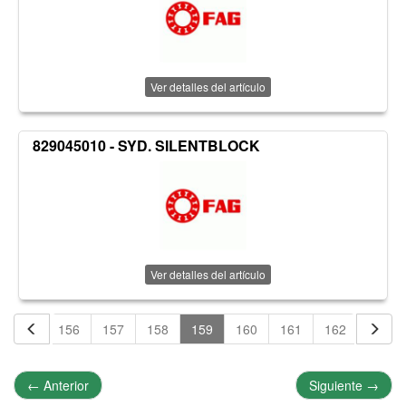
Ver detalles del artículo
829045010 - SYD. SILENTBLOCK
Ver detalles del artículo
155
156
157
158
159
160
161
162
163
←
Anterior
Siguiente
→