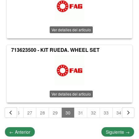
Ver detalles del artículo
713623500 - KIT RUEDA. WHEEL SET
Ver detalles del artículo
25
26
27
28
29
30
31
32
33
34
35
←
Anterior
Siguiente
→