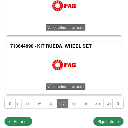
Ver detalles del artículo
713644090 - KIT RUEDA. WHEEL SET
Ver detalles del artículo
32
33
34
35
36
37
38
39
40
41
42
←
Anterior
Siguiente
→