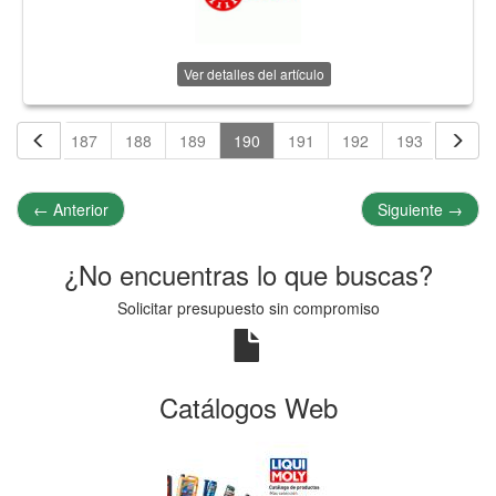
Ver detalles del artículo
186
187
188
189
190
191
192
193
194
←
Anterior
Siguiente
→
¿No encuentras lo que buscas?
Solicitar presupuesto sin compromiso
Catálogos Web