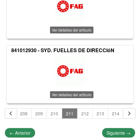
Ver detalles del artículo
841012930 - SYD. FUELLES DE DIRECCIóN
Ver detalles del artículo
207
208
209
210
211
212
213
214
215
←
Anterior
Siguiente
→