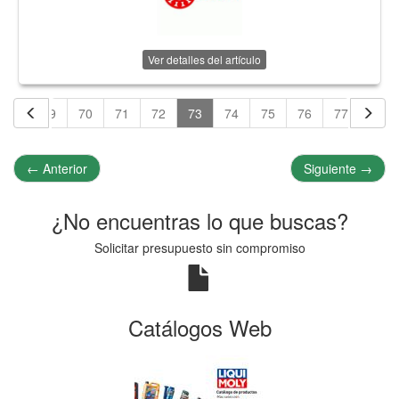
Ver detalles del artículo
68
69
70
71
72
73
74
75
76
77
78
←
Anterior
Siguiente
→
¿No encuentras lo que buscas?
Solicitar presupuesto sin compromiso
Catálogos Web