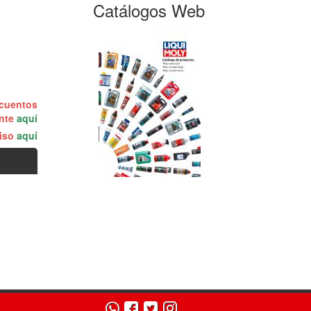
Catálogos Web
scuentos
ente
aquí
miso
aquí