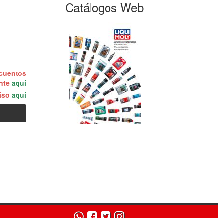
Catálogos Web
scuentos
ente
aquí
miso
aquí