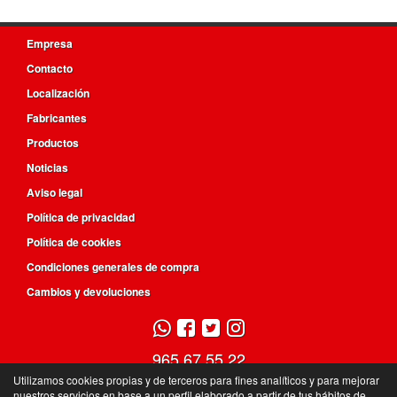
Empresa
Contacto
Localización
Fabricantes
Productos
Noticias
Aviso legal
Política de privacidad
Política de cookies
Condiciones generales de compra
Cambios y devoluciones
965 67 55 22
Utilizamos cookies propias y de terceros para fines analíticos y para mejorar
687 492 392
nuestros servicios en base a un perfil elaborado a partir de tus hábitos de