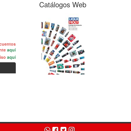
Catálogos Web
scuentos
ente
aquí
miso
aquí