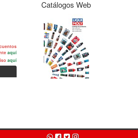
Catálogos Web
scuentos
ente
aquí
miso
aquí